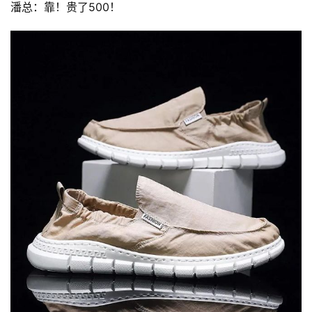
潘总：靠！贵了500！