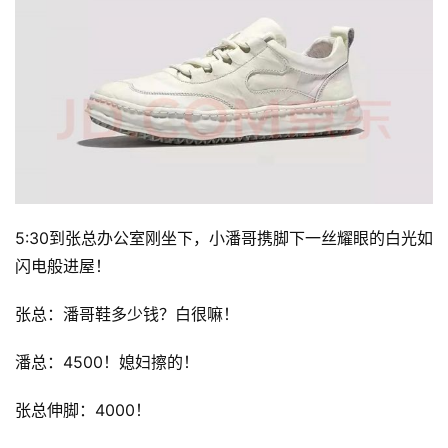
5:30到张总办公室刚坐下，小潘哥携脚下一丝耀眼的白光如
闪电般进屋！
张总：潘哥鞋多少钱？白很嘛！
潘总：4500！媳妇擦的！
张总伸脚：4000！