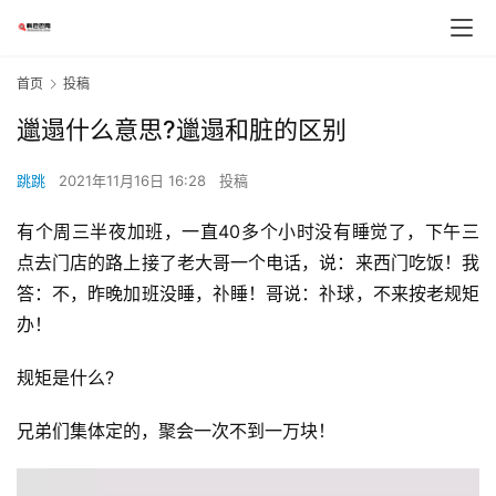
首页
投稿
邋遢什么意思?邋遢和脏的区别
跳跳
2021年11月16日 16:28
投稿
有个周三半夜加班，一直40多个小时没有睡觉了，下午三
点去门店的路上接了老大哥一个电话，说：来西门吃饭！我
答：不，昨晚加班没睡，䃼睡！哥说：䃼球，不来按老规矩
办！
规矩是什么?
兄弟们集体定的，聚会一次不到一万块！