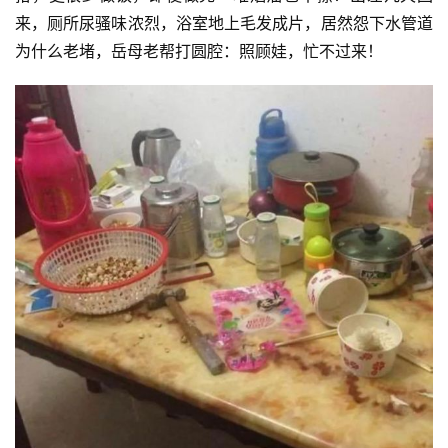
来，厕所尿骚味浓烈，浴室地上毛发成片，居然怨下水管道
为什么老堵，岳母老帮打圆腔：照顾娃，忙不过来！