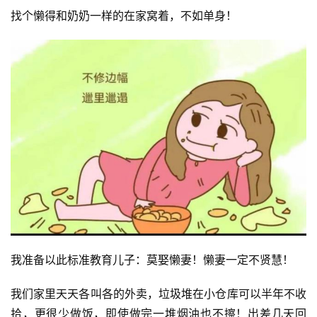
找个懒得和奶奶一样的在家窝着，不如单身！
投
稿
每
我准备以此标准教育儿子：莫娶懒妻！懒妻一定不贤慧！
日
好
我们家里天天各叫各的外卖，垃圾堆在小仓库可以半年不收
诗
拾，更很少做饭，即使做完一堆烟油也不擦！出差几天回