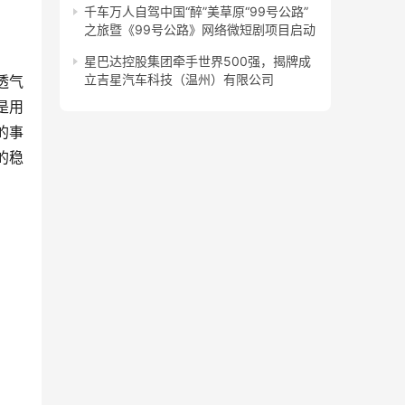
千车万人自驾中国“醉”美草原“99号公路”
之旅暨《99号公路》网络微短剧项目启动
星巴达控股集团牵手世界500强，揭牌成
立吉星汽车科技（温州）有限公司
透气
是用
的事
的稳