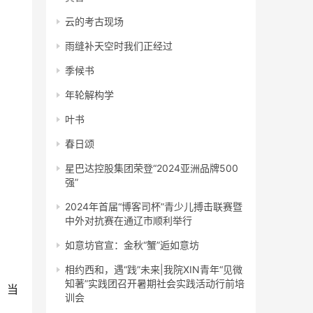
云的考古现场
雨缝补天空时我们正经过
季候书
年轮解构学
叶书
春日颂
星巴达控股集团荣登“2024亚洲品牌500
强”
2024年首届“博客司杯”青少儿搏击联赛暨
中外对抗赛在通辽市顺利举行
如意坊官宣：金秋“蟹”逅如意坊
相约西和，遇“践”未来|我院XIN青年“见微
知著”实践团召开暑期社会实践活动行前培
。当
训会