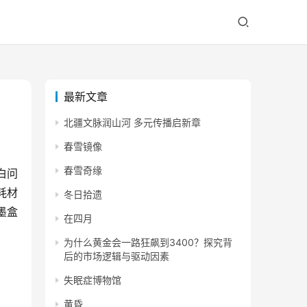
最新文章
北疆文脉润山河 多元传播启新章
春雪镜像
春雪奇缘
白问
耗材
冬日拾遗
墨盒
在四月
为什么黄金会一路狂飙到3400？探究背
后的市场逻辑与驱动因素
失眠症博物馆
黄昏