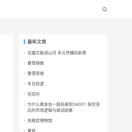
最新文章
北疆文脉润山河 多元传播启新章
春雪镜像
春雪奇缘
冬日拾遗
在四月
为什么黄金会一路狂飙到3400？探究背
后的市场逻辑与驱动因素
失眠症博物馆
黄昏