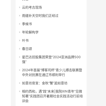
云的考古现场
雨缝补天空时我们正经过
季候书
年轮解构学
叶书
春日颂
星巴达控股集团荣登“2024亚洲品牌500
强”
2024年首届“博客司杯”青少儿搏击联赛暨
中外对抗赛在通辽市顺利举行
如意坊官宣：金秋“蟹”逅如意坊
相约西和，遇“践”未来|我院XIN青年“见微
知著”实践团召开暑期社会实践活动行前培
训会