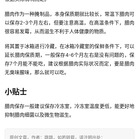
稿
腊肉作为一种腌制品，本身保质期就比较长，常温下腊肉可
每
以保存2-3个月左右，但要注意高温，在高温条件下，腊肉
日
很容易发霉，从而滋生不利于人体健康的物质。
好
诗
将其置于冰箱进行冷藏，在冰箱冷藏室的保鲜条件下，可以
延长腊肉保质期，一般保存4-6个月左右是没有问题的，保
存7个月能不能吃，建议根据腊肉实际状况而定，要是腊肉
无臭味腥味，那么就可以吃。
小贴士
腊肉保存一般建议保存冷冻室，冷冻室温度更低，能更好地
抑制腊肉细菌以及微生物滋生。
原创文章，作者：跳跳，如若转载，请注明出处：