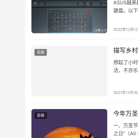
ASUS越来
键盘。以下是
意：Numb
2022年12月1
描写乡村
投稿
想起了小时
活，不亦乐
如今，我们
2021年11月1
今年万圣
投稿
一、万圣节
之日”（All