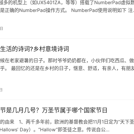
越多的机型上（如UX5401ZA，等等）搭载了NumberPad虚拟
正确的NumberPad操作方式。 NumberPad使用说明如下 注
e…
2日
生活的诗词?乡村意境诗词
候在老家避暑的日子。那时爷爷奶奶都在，小伙伴们吃西瓜、做
乎。 最回忆的还是在乡村的日子，惬意、舒适，有亲人，有朋
在夏天，怀念那村居的日子，怀念那…
6日
节是几月几号？万圣节属于哪个国家节日
的由来 1、两千多年前，欧洲的基督教会把11月1日定为“天下
 Hallows’ Day）。“Hallow”即圣徒之意。传说自公…