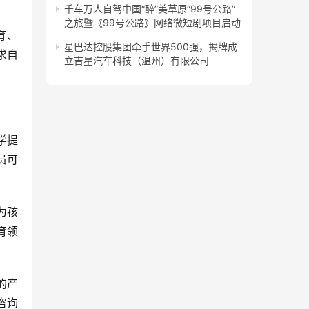
千车万人自驾中国“醉”美草原“99号公路”
之旅暨《99号公路》网络微短剧项目启动
育、
星巴达控股集团牵手世界500强，揭牌成
求自
立吉星汽车科技（温州）有限公司
学提
员可
为孩
育领
的产
咨询