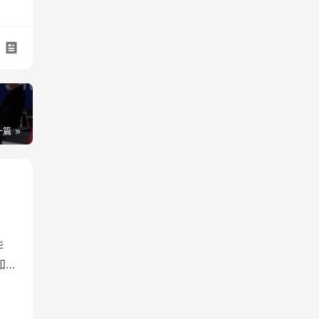
一篇
毕
知