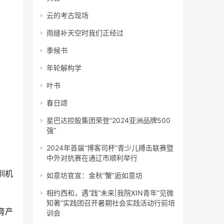
云的考古现场
雨缝补天空时我们正经过
季候书
年轮解构学
叶书
春日颂
星巴达控股集团荣登“2024亚洲品牌500
强”
2024年首届“博客司杯”青少儿搏击联赛暨
中外对抗赛在通辽市顺利举行
训机
如意坊官宣：金秋“蟹”逅如意坊
相约西和，遇“践”未来|我院XIN青年“见微
知著”实践团召开暑期社会实践活动行前培
育产
训会