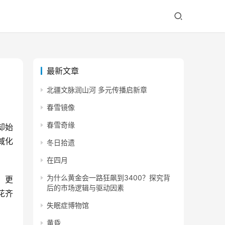
最新文章
北疆文脉润山河 多元传播启新章
春雪镜像
春雪奇缘
却始
域化
冬日拾遗
在四月
为什么黄金会一路狂飙到3400？探究背
。更
后的市场逻辑与驱动因素
花齐
失眠症博物馆
黄昏