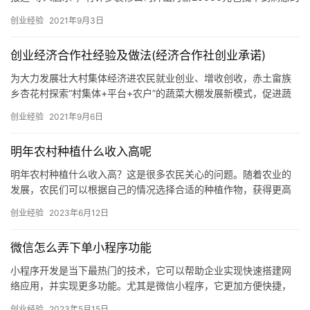
泥瓦工人，到底是什么情况？现在普通人还好入行吗？01泥瓦工主
创业经验
2021年9月3日
要做什么？泥瓦工其实是建筑行业最常见的工种，从房屋结构改
造，水电改造到防水施工、凿平地面、贴瓷砖等这些都是属于泥瓦
创业经济合作社经验及做法(经济合作社创业承诺)
工的工作范围。比如房子的水电应该怎么做不容易房屋渗漏或潮
湿？怎么能让卫生间、厨房做完防水系统还能和
为大力发展壮大村集体经济进农民就业创业、增收创收，赤土畲族
乡杏花村探索“村集体+平台+农户”的蔬菜大棚发展新模式，促进蔬
菜产业高质高效、乡村宜居宜业、农民富裕富足，一起来看看！▲
创业经验
2021年9月6日
杏花村蔬菜大棚一景01摸准实情想出实招响应农业发展优惠政策，
杏花村于2020年新建了一批村集体+蔬菜大棚，针对经营主体难
明年农村种植什么收入高呢
明年农村种植什么收入高？这是很多农民关心的问题。随着农业的
发展，农民们可以根据自己的情况选择合适的种植作物，获得更高
的收入。那么，明年农村种植什么收入高呢？ 一、果树种植 果树种
创业经验
2023年6月12日
植…
微信怎么弄下单小程序功能
小程序开发是当下最热门的技术，它可以帮助企业实现快速搭建网
络应用，并实现更多功能。尤其是微信小程序，它更加方便快捷，
可以帮助企业实现营销、支付、商城等功能。在本文中，我们将介
创业经验
2023年5月15日