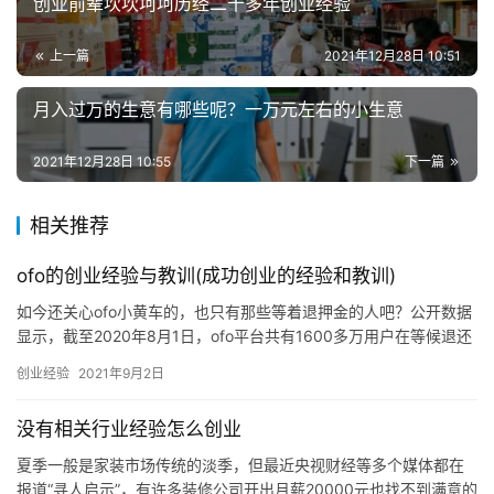
创业前辈坎坎坷坷历经二十多年创业经验
上一篇
2021年12月28日 10:51
月入过万的生意有哪些呢？一万元左右的小生意
2021年12月28日 10:55
下一篇
相关推荐
ofo的创业经验与教训(成功创业的经验和教训)
如今还关心ofo小黄车的，也只有那些等着退押金的人吧？公开数据
显示，截至2020年8月1日，ofo平台共有1600多万用户在等候退还
押金，以当时ofo最低押金99元计算，ofo债务总额高达16亿元人民
创业经验
2021年9月2日
币。ofo押金要不回来，似乎成为不少消费者默认的事实。2020年1
月，ofo创始人戴威退出
没有相关行业经验怎么创业
夏季一般是家装市场传统的淡季，但最近央视财经等多个媒体都在
报道“寻人启示”，有许多装修公司开出月薪20000元也找不到满意的