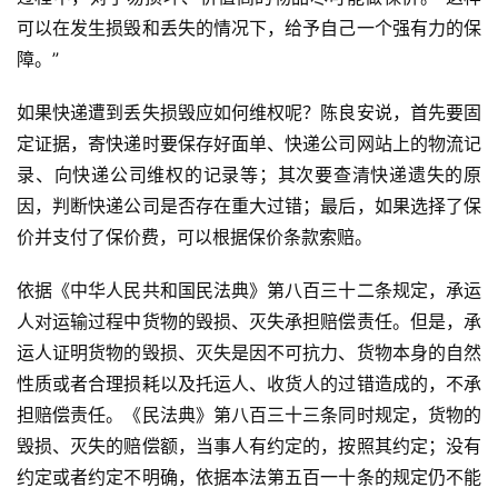
可以在发生损毁和丢失的情况下，给予自己一个强有力的保
障。”
如果快递遭到丢失损毁应如何维权呢？陈良安说，首先要固
定证据，寄快递时要保存好面单、快递公司网站上的物流记
录、向快递公司维权的记录等；其次要查清快递遗失的原
因，判断快递公司是否存在重大过错；最后，如果选择了保
价并支付了保价费，可以根据保价条款索赔。
依据《中华人民共和国民法典》第八百三十二条规定，承运
人对运输过程中货物的毁损、灭失承担赔偿责任。但是，承
投
稿
运人证明货物的毁损、灭失是因不可抗力、货物本身的自然
性质或者合理损耗以及托运人、收货人的过错造成的，不承
每
担赔偿责任。《民法典》第八百三十三条同时规定，货物的
日
毁损、灭失的赔偿额，当事人有约定的，按照其约定；没有
好
约定或者约定不明确，依据本法第五百一十条的规定仍不能
诗