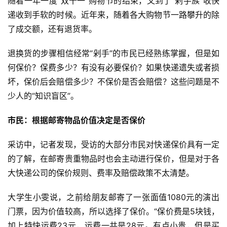
随着一年一度“双十一”购物节的结束，又到了“剁手族”收快
递收到手软的时候。近年来，随着各大购物节一路攀升的除
了成交额，还有退货率。
退换货的步骤相信经常“剁手”的市民已经熟练掌握，但是如
何保价？保费多少？有没有必要保价？如果快递遗失或者损
坏，保价后会赔偿多少？不保价是否会赔偿？这些问题是不
少人的“知识盲区”。
市民：根据邮寄物品价值决定是否保价
采访中，记者发现，受访的大部分市民对快递保价具有一定
的了解，在邮寄贵重物品时也会主动进行保价，但是对于各
大快递公司的保价规则、费率及赔偿政策不太清楚。
大学生小雯说，之前给朋友邮寄了一张面值1080元的演出
门票，因为价值较高，所以选择了保价。“保价费是5块钱，
加上特快运费23元，运费一共是28元。有点小贵，但是买