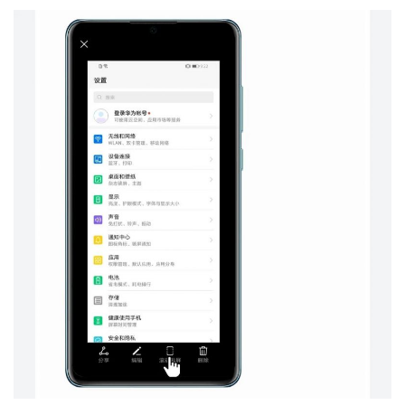
投
稿
每
日
好
诗