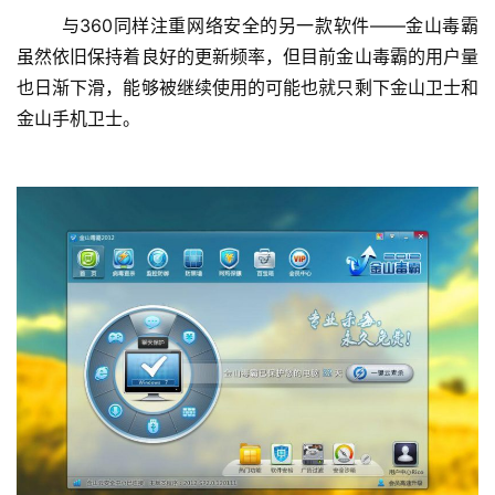
日
	与360同样注重网络安全的另一款软件——金山毒霸
好
虽然依旧保持着良好的更新频率，但目前金山毒霸的用户量
诗
也日渐下滑，能够被继续使用的可能也就只剩下金山卫士和
金山手机卫士。