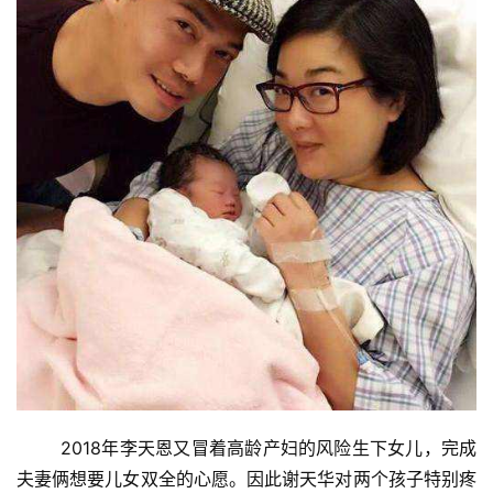
2018年李天恩又冒着高龄产妇的风险生下女儿，完成
投
夫妻俩想要儿女双全的心愿。因此谢天华对两个孩子特别疼