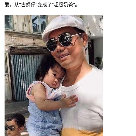
稿
爱，从“古惑仔”变成了“超级奶爸”。
每
日
好
诗