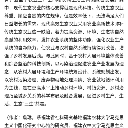
中，现代生态农业的核心支撑就是现代科技。传统生态农业
尊重、顺应自然的内在规律，但是效率低下，无法满足人们
日益增长的需求。现代高效生态农业采用农业高新技术弥补
传统生态农业这一缺陷，着力提高资源、环境、生态等自然
禀赋的利用效率，发挥农业系统的整体功能，强化农业生产
系统的自净能力，使农业与农村自然系统持续得到改善，增
强了乡村发展后劲。与此同时，基于农村人居环境整体改善
和综合整治的科技创新，以污染治理促进农业产业发展为理
投
稿
念，从农村人居环境和生产环境统筹设计、系统规划出发，
以农村污染治理、废弃物就地处理消纳、农业就地循环利用
每
为主线，是在更高水平上推动乡村环境、村镇资源、乡村治
日
理乃至城乡关系的科学布局及融合发展，促进乡村生产、生
好
活、生态“三生”共赢。
诗
（作者：詹琳，系福建省社科研究基地福建农林大学马克思
主义中国化研究中心特约研究员、福建农林大学马克思主义