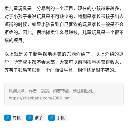
卖儿童玩具是十分暴利的一个项目，现在的小孩越来越多，
对于小孩子来说玩具是不可缺少的，特别是家长带孩子出去
逛街的时候，如果小孩看到自己喜欢的玩具家长一般是不会
拒绝的。因此，摆地摊卖什么最赚钱，儿童玩具是一个很不
错的项目。
以上就是关于新手摆地摊卖的东西介绍了，以上介绍的这
投
稿
些，所需成本都不会太高，大家可以前期摆地摊获得收入，
等有了钱后可以租一个门面做生意，相信还是很不错的。
每
日
原创文章，作者：跳跳，如若转载，请注明出处：
好
诗
https://ziliaobaba.com/2366.html
商机
孩子
手机