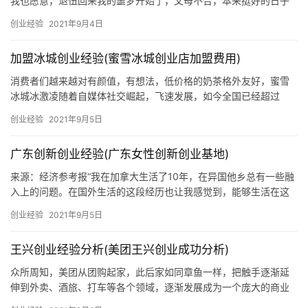
我也愿意，退伍回来我的噩梦开始了，父母不合，本来挺好的日子
就因为父母不合，天天打架我心情也跟着一天不如一天，我常常不
创业经验
2021年9月4日
想回家，每天吃住基本都在外面，在外面我给人开过车，做过生
意，干过早九晚五的工作，在18年的时候我和我一直相恋的女朋友
加盟冰城创业经验(蜜雪冰城创业店加盟费用)
结婚了，我们在19年有了宝宝，我从当兵到结婚一分钱也没存下，
结婚的时候父亲不管，母亲无能为力。我
消费者们越来越对有颜值，有想法，低价格的奶茶格外友好，蜜雪
冰城冰激凌随着自媒体社交崛起，飞速发展，如今全国已经超过
10000多家店面，公司总部不忘回馈用户，蜜雪冰城加盟费多少一
创业经验
2021年9月5日
直以来都是创业者咨询的比较多的一个问题，该品牌仅需4.6万元即
可开店创业，让更多热爱茶饮事业的人，能够开启自己饮品店梦
广东创新创业经验(广东女性创新创业基地)
想。我们常能在抖音，小红书中看到蜜
来源：经济参考报“我在加拿大生活了10年，在异国他乡总有一些融
入上的问题。在国外生活的这段经历也让我感觉到，能够生活在这
个时代的中国是很幸运的。”广东自由鸟服装有限公司总经理刘嘉达
创业经验
2021年9月5日
说，他跟很多创业青年交流过，感觉到那种国家民族的自信和那份
家国情怀
王兴创业经验分析(美团王兴创业成功分析)
众所周知，美团从团购起家，此后家如同章鱼一样，把触手逐渐延
伸到外卖、酒旅、打车等各个领域，逐渐发展成为一个庞大的商业
帝国。在取得所有成绩的背后，我们不禁好奇，到底是什么样的