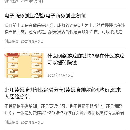
创业经验
2021年9月6日
人，能够带领美团一步一步走到今天?不服输的”瘦猴”美团创始人王
兴出生于1979，今年刚好40岁，《彭博商业周刊》形容他”身材瘦
电子商务创业经验(电子商务创业方向)
小，戴着钢圈眼镜，留着寸
我目前主要是在做采集店群，成熟的还是C店为主，然后慢慢也在涉
猎天猫店群，还有就是几家天猫店的代运营顺带着做。可以说我是
一个纯技术出身,12年接触网店，是一名草根创业者。其实第一桶金
创业经验
2021年9月3日
这个概念做电商很多人应该都是模糊的，因为大多数人电商经历都
是直线增长的，特别是做产品的人来说，因为一直沉淀，所以无法
什么网络游戏赚钱快?现在什么游戏
界定。而我是主要做
可以搬砖赚钱
2021年11月10日
少儿英语培训创业经验分享(英语培训哪家机构好,过来
人经验分享)
不管是跆拳道培训，还是英语学习，也不管是乐器教学，还是舞蹈
训练，一般是免费体验1-2节课作为进行引流。现阶段显得有点软弱
无力了。一个儿童英语培训学校，起初也这么操作，结果效果不
创业经验
2021年9月3日
好。一、营销高手帮助策划：只给2份“礼物”业绩立即爆增。第一份