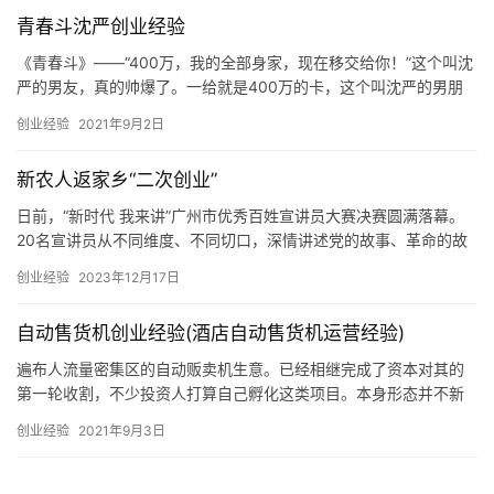
礼物：价值68元的儿童英语学习指导光盘一张，光盘里面详细介绍
青春斗沈严创业经验
了如何可以让孩子学好英语的方法，以及介绍了这家英语机构的独
特教学理念（只要登记一下联系方式
《青春斗》——“400万，我的全部身家，现在移交给你！”这个叫沈
严的男友，真的帅爆了。一给就是400万的卡，这个叫沈严的男朋
友，你一定想拥有！必须说，高泰宇在这部剧中的角色太优秀了！
创业经验
2021年9月2日
青春斗，如果别的角色出演的是“青春”，那么沈严出演的一定是
“斗”，这么多人中，只有沈严自己在创业的路上奋斗啊！导演赵宝刚
新农人返家乡“二次创业”
将这部剧定位为90后的奋斗，毫无疑问，要所有的人物中，沈
日前，“新时代 我来讲”广州市优秀百姓宣讲员大赛决赛圆满落幕。
20名宣讲员从不同维度、不同切口，深情讲述党的故事、革命的故
事，讲述新时代建设者、奋斗者、追梦者的故事，全方位、立体式…
创业经验
2023年12月17日
自动售货机创业经验(酒店自动售货机运营经验)
遍布人流量密集区的自动贩卖机生意。已经相继完成了资本对其的
第一轮收割，不少投资人打算自己孵化这类项目。本身形态并不新
鲜的自动贩卖为什么在这时候火了起来？这是个好生意吗？如果你
创业经验
2021年9月3日
是机构投资人，或是一个手握一笔闲钱的个人