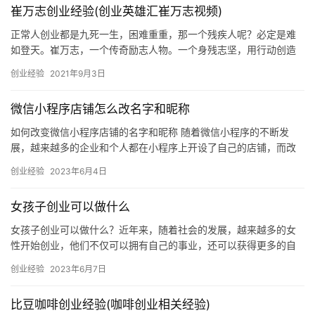
崔万志创业经验(创业英雄汇崔万志视频)
正常人创业都是九死一生，困难重重，那一个残疾人呢？必定是难
如登天。崔万志，一个传奇励志人物。一个身残志坚，用行动创造
奇迹的强者；一个白手起家，到坐拥上亿财富的智者。崔万志1976
创业经验
2021年9月3日
年出生于安徽，出生的时候由于脐带绕颈而致使脑部缺氧，这也让
他落下终生残疾，造成腿脚不便，语言不清。如今，崔万志已经是
微信小程序店铺怎么改名字和昵称
合肥浩强电子商务有限公司董事长，蝶恋服饰、雀之恋旗袍CEO，
浙江大学客座讲师，
如何改变微信小程序店铺的名字和昵称 随着微信小程序的不断发
展，越来越多的企业和个人都在小程序上开设了自己的店铺，而改
变店铺的名字和昵称也是一件非常重要的事情。那么，如何改变微
创业经验
2023年6月4日
信小程…
女孩子创业可以做什么
女孩子创业可以做什么？近年来，随着社会的发展，越来越多的女
性开始创业，他们不仅可以拥有自己的事业，还可以获得更多的自
由和财富。女性创业者可以从各个领域中选择自己的创业方向，比
创业经验
2023年6月7日
如网络…
比豆咖啡创业经验(咖啡创业相关经验)