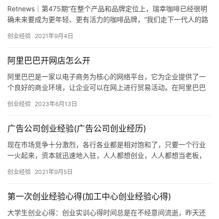
Retnews｜第475期“在整个产品和品牌定位上，瑞幸咖啡已经很明
确未来要成为更年轻、更有活力的咖啡品牌，“我们走下一代人的路
线”，它已不再只关注成熟商务型咖啡受众群。文｜王燕青编辑｜小
创业经验
2021年9月4日
荼微信公众号ID｜Retnews用玩命的速度奔跑，先成为名牌，再成
为品牌，杨飞是擅长营销的高手。作为瑞幸咖啡联合创始人兼
阿里巴巴开网店怎么开
CMO，他用自己的流量池思维助力瑞幸咖啡在从0到
阿里巴巴是一家以电子商务为核心的网络平台，它为企业提供了一
个良好的商业环境，让企业可以在网上进行贸易活动。在阿里巴巴
上开网店，是许多企业实现贸易发展的重要途径。那么，如何在阿
创业经验
2023年6月13日
里巴巴…
广告公司创业经验(广告公司创业经历)
现在市场竞争十分激烈，各行各业都是相对饱和了，只要一个行业
一火起来，资本就迅速地入驻，人人都想创业，人人都想当老板，
当热情大于实际操作时就容易血本无归，要是没有资金支持很快就
创业经验
2021年9月5日
一蹶不振了，就真的成为了打工人了，现在我以自己的经验为关注
我的人提一点关于广告印务店开店的点点经验，希望为你入驻本行
第一次创业经验心得(加工中心创业经验心得)
业少踩坑提出点个人观点。店面选址要合理：如开店最好开在学校
和工商业人流量较大的地方，不是因为开在
大学生创业心得：创业实训心得时间总是在不经意间流逝，昨天还