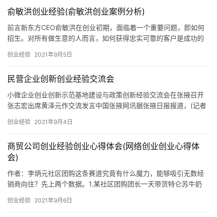
俞敏洪创业经验(俞敏洪创业案例分析)
前言新东方CEO俞敏洪在创业初期，面临着一个重要问题，即如何
招生。对所有做生意的人而言，如何获得忠实可靠的客户是成功的
第一步。那么，俞敏洪是如何解决这个问题的呢？创业初期遭遇瓶
创业经验
2021年9月5日
颈当时尽管俞敏洪在北京大大小小的马路边上贴上了招生广告，但
能吸引到的学生非常地少。他主要面临着两大
民营企业创新创业经验交流会
小微企业创业创新示范基地建设与政策创新经验交流会在张掖召开
张志宏出席黄泽元作交流发言中国张掖网讯据张掖日报报道，(记者
李佳颖陈海)8月27日至28日，以“研讨城市示范经验，打造借鉴交流
创业经验
2021年9月4日
平台”为主题的小微企业创业创新示范基地建设与政策创新经验交流
会在张掖市召开。本次经验交流会通过政策创新经验交流、专家主
商贸公司创业经验创业心得体会(网络创业创业心得体
旨演讲、示范基地观摩，探讨基地建设扶持政策，分享示范城市成
会)
功经验，共1
作者：李炳元社区团购这条赛道究竟有什么魔力，能够吸引无数经
销商向往？先上两个数据。1.某社区团购团长一天带货特仑苏牛奶
1146件；2.某某优选一个产品一天的量可以顶上整个武汉区零售店
创业经验
2021年9月6日
的量。这两个数据看着有点悬乎，甚至很多局外人都觉得不太可
能，但是，这个确实是部分社区团购平台的真实写照，