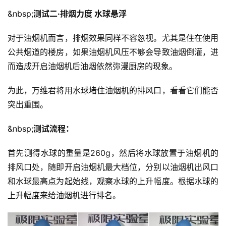
&nbsp;
测试二·排烟力度 水球悬浮
对于油烟机而言，排烟效果同样不容忽视。尤其是住在使用
投
公共烟道的楼房，如果油烟机风压不够会导致油烟倒灌，进
稿
而造成开启油烟机后油烟依然弥漫厨房的现象。
每
为此，万维君将用水球堵住油烟机的排风口，看看它们能否
日
突出重围。
好
诗
&nbsp;
测试流程：
首先测得水球的重量是260g，然后将水球放置于油烟机的
排风口处，随即开启油烟机最大档位，分别以油烟机出风口
和水球最高点为起始线，观察水球的上升幅度。根据水球的
上升幅度来给油烟机进行排名。