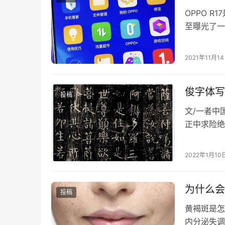
OPPO 
至曝光了一份
91.5%。
2021年11月1
俊字体写
投稿
文/一者中
正中求险绝
厚；柳公权
国书法美学
2022年1月10
始结字，成
为什么会
投稿
黄褐斑是怎
内分泌失调