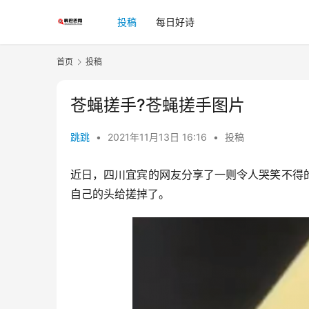
投稿
每日好诗
首页
投稿
苍蝇搓手?苍蝇搓手图片
跳跳
•
2021年11月13日 16:16
•
投稿
近日，四川宜宾的网友分享了一则令人哭笑不得
自己的头给搓掉了。