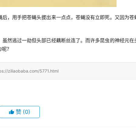
蝇后，用手把苍蝇头拔出来一点点，苍蝇没有立即死。又因为苍
。
，虽然逃过一劫但头部已经藕断丝连了。而许多昆虫的神经元在
为呢？
aobaba.com/5771.html
赞
(0)