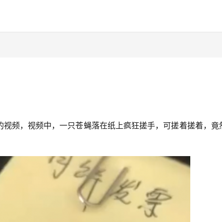
的视频，视频中，一只苍蝇落在纸上疯狂搓手，可搓着搓着，竟