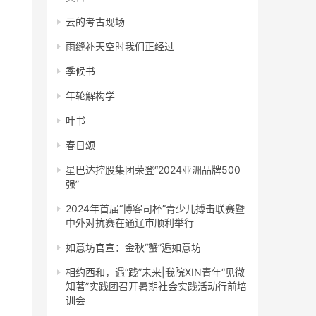
云的考古现场
雨缝补天空时我们正经过
季候书
年轮解构学
叶书
春日颂
星巴达控股集团荣登“2024亚洲品牌500
强”
2024年首届“博客司杯”青少儿搏击联赛暨
中外对抗赛在通辽市顺利举行
如意坊官宣：金秋“蟹”逅如意坊
相约西和，遇“践”未来|我院XIN青年“见微
知著”实践团召开暑期社会实践活动行前培
训会