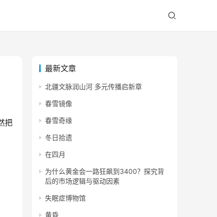
最新文章
北疆文脉润山河 多元传播启新章
春雪镜像
春雪奇缘
然把
冬日拾遗
在四月
为什么黄金会一路狂飙到3400？探究背
后的市场逻辑与驱动因素
失眠症博物馆
黄昏