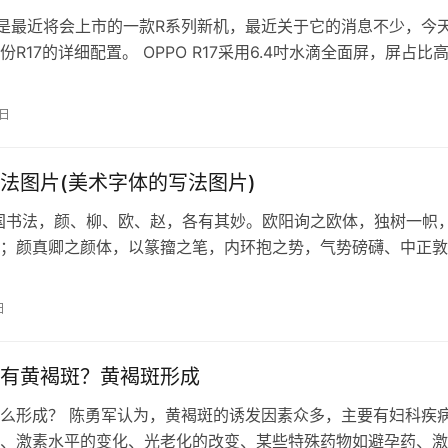
R17是最近将会上市的一款R系列新机，最近关于它的消息不少，今
R17的详细配置。 OPPO R17采用6.4吋水滴全面屏，屏占比
搭载骁龙6…
4日
法图片(美术字体的写法图片)
国书法，颜、柳、欧、赵，各有其妙。欧阳询之欧体，独树一帜
；颜真卿之颜体，以篆籀之笔，内环抱之势，气势磅礴、中正敦
，中宫收紧四面开张，结字紧凑疏朗而豪放，这称其为风格，是
范畴的风格美。书法创作，内起心境，笔随心动。从每一个点画
日
行成篇一件书法作品完成，书写者的个人素养、审美情性
有黄褐斑？黄褐斑形成
么形成？ 陈勇军认为，黄褐斑的诱发因素众多，主要有妇科疾
、激素水平的变化、光老化的改变、某些特殊药物如避孕药、激