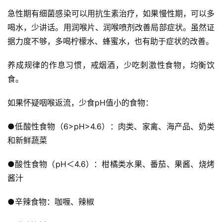
急性期有细菌感染可以用抗生素治疗，如果慢性期，可以多
喝水，少讲话。用润喉片、润喉喷剂改善局部症状。虽然证
据力度不够，多喝柠檬水、蜂蜜水，也有助于症状的改善。
投
养成规律的作息习惯，戒烟酒，少吃刺激性食物，均衡饮
稿
食。
每
如果怀疑咽喉返流，少食pH值小的食物：
日
好
●低酸性食物（6>pH>4.6）：肉类、家禽、海产品、奶类
诗
和新鲜蔬菜
●酸性食物（pH＜4.6）：柑橘类水果、番茄、果酱、烧烤
酱汁
●辛辣食物：咖喱、辣椒