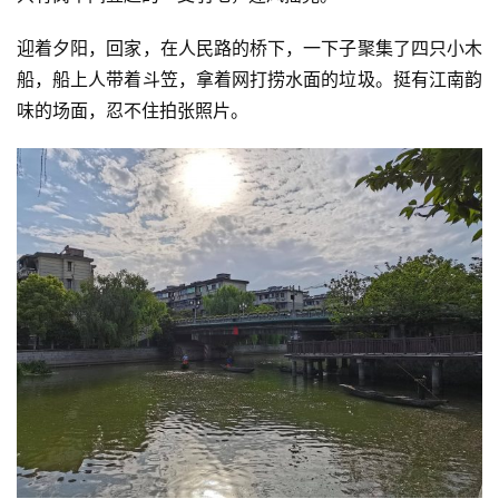
迎着夕阳，回家，在人民路的桥下，一下子聚集了四只小木
船，船上人带着斗笠，拿着网打捞水面的垃圾。挺有江南韵
味的场面，忍不住拍张照片。
投
稿
每
日
好
诗