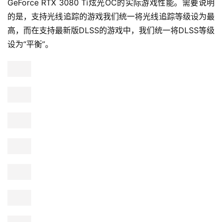
6800XT的1.2倍。那么在支持光线追踪的游戏中，耕升
GeForce RTX 3080 Ti炫光OC的游戏帧率是否也能将RX 
6800XT远远甩在身后呢？
游戏性能实测
考虑到这款非公版RTX 3080 Ti显卡定位顶级游戏市场，所
以我们重点在1440p和4K分辨率下和最高画质下进行测
试。我们选择了《赛博朋克2077》《我的世界》等7款支持
光线追踪的游戏大作，其中6款游戏支持DLSS，同时我们
还选择了《杀手3》《尘埃5》等5款常规游戏来考察耕升
GeForce RTX 3080 Ti炫光OC的实际游戏性能。需要说明
的是，支持光线追踪的游戏我们统一将光线追踪等级设为最
高，而在支持最新版DLSS的游戏中，我们统一将DLSS等级
设为“平衡”。