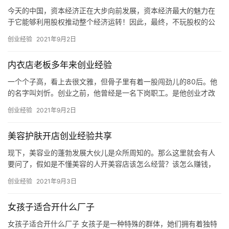
今天的中国，资本经济正在大步向前发展，资本经济最大的魅力在
于它能够利用股权推动整个经济运转！因此，最终，不玩股权的公
司很可能会被股权杀死。今天我们来看看中国四大名著中的《西游
创业经验
2021年9月2日
记》，这实际上是股权激励的一个典型成功案例。1.准确定位:向西
方取经唐僧的立场从一开始就非常明
内衣店老板多年来创业经验
一个个子高，看上去很文雅，但骨子里有着一股闯劲儿的80后。他
的名字叫刘忻。创业之前，他曾经是一名下岗职工。是他创业才改
变了他的人生道路。这位下岗的刘忻现如今事业有成，在创业一开
创业经验
2021年9月2日
始的时候，他只是一家小店的小老板，到现在的内衣城和三家大的
分店。他不但自己创业，而且还带动了其他的十多名下岗工人就
美容护肤开店创业经验共享
业，而且生意还做到了新余。接下来就看看这位80后如何创业当老
板的
现下，美容业的蓬勃发展大伙儿是众所周知的。那么这里就会有人
要问了，假如是不懂美容的人开美容店该怎么经营？该怎么赚钱，
相信大家都想知道。导读：为什么现在这么多人都想开一家美容
创业经验
2021年9月3日
店？小编猜想这是它的门槛低，投资少、盈利高等特征，吸引住了
大量的加盟商
女孩子适合开什么厂子
女孩子适合开什么厂子 女孩子是一种特殊的群体，她们拥有着独特