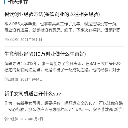
相关推荐
餐饮创业经验方法(餐饮创业的以往相关经验)
本人985大学毕业，也拿着高薪工作了几年，但是觉得没有干劲，
事业没有进展，就觉得没有意思。终于，下定决心裸辞。但是辞职
了，做些什么工作来维持生计呢？因为父亲是做厨师的，从小就对
创业经验
2021年9月1日
餐饮这块感兴趣。辞职后，多番考量，决定开家麻辣烫店。我是这
样想的：首先，麻辣烫市场大，受众比较多，都是年轻
生意创业经验(10万创业做什么生意好)
编辑导语：2012年，张一鸣创办了今日头条，在BAT三大巨头已经
稳定的互联网江湖里，硬是冲出了一条成功之路。他的经验，对于
很多创业者尤其是互联网创业者来说，是非常值得借鉴的。本文作
创业经验
2021年9月4日
者总结了张一鸣13场演讲访谈的精华，看看他有着怎样的创业心
得。一、与大佬的接触身为普通人的我，看着一个个身家百亿的商
新手女司机适合开什么suv
界大佬，可望不可即，但依然会不时的思考一个问题：自己要如何
才能向大佬们靠
作为一名新手女司机，想要拥有一辆舒适安全的suv，可以让你在路
上安心行驶，那么你应该考虑哪种suv？ ### 一、安全系数高 新手
女司机在选择suv时，首先要考虑的是安全性，因为安…
创业经验
2023年6月2日