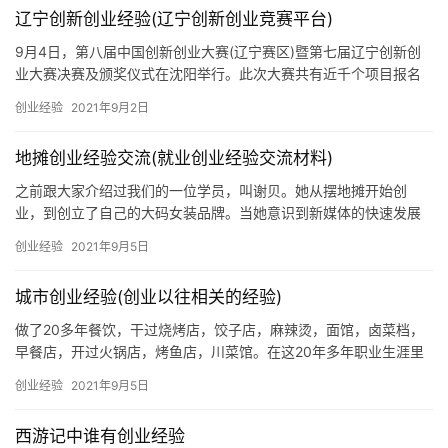
辽宁创新创业经验(辽宁创新创业竞赛平台)
9月4日，第八届中国创新创业大赛(辽宁赛区)暨第七届辽宁创新创
业大赛决赛及颁奖仪式在沈阳举行。此次大赛共有近千个项目报名
参赛，涉及先进制造、新能源及节能环保、互联网、新材料、电子
创业经验
2021年9月2日
信息、生物医药等多个领域发展。通过逐级选拔、优中选优，行业
赛各领域初创组和成长组一等奖
地摊创业经验交流(就业创业经验交流材料)
之前跟大家介绍过我们的一位学员，叫谢贝。她从摆地摊开始创
业，到创立了自己的大码女装品牌。当她意识到新媒体的快速发展
趋势时，她开始走“线下+线上”模式，用新媒体营销的方法成倍提高
创业经验
2021年9月5日
自己的销量。一年前，她开始做抖音跟快手。一开始拍完全没有播
放量。但她不放弃，尝试拍段子、
城市创业经验(创业以往相关的经验)
做了20多年餐饮，干过烧烤店，饺子店，麻辣烫，面馆，卤菜档，
早餐店，开过火锅店，烤鱼店，川菜馆。在这20年多年职业生涯里
摸爬滚打，如今小有成就，但依旧在奋斗的路上不敢懈怠。今天借
创业经验
2021年9月5日
此机会跟大家分享一些开实体餐饮店的实战经验，供大家参考：
一、不要加盟开店我有切
西游记中谁有创业经验