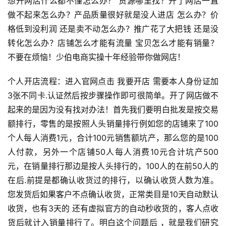
想开网店什么都不懂怎么办？ 货源哪里找？开了网店一直
做不起来怎么办？产品质量很好就是没人进店 怎么办？价
格低到没利润 还是卖不动怎么办？推广花了大把钱 还是没
转化怎么办？店铺怎么才能有流量 宝贝怎么才能有销量？
不要在烦恼！少伯电商实操十年经验带你做网店！
个人开店流程：进入官网点击 我要开店 需要本人身份证加
3张不同卡.认证然后按步骤操作即可很简单。开了网店做不
起来的是因为没有找对办法！首先我们要明白批发是按交易
额排行，零售的是按照人头销量排行例如您的店铺来了100
个人每人消费1元，合计100元销售额坑产，那么您的是100
人付款，另外一个店铺50人每人消费10元合计坑产500
元，在销量排行那边是按人头排行的，100人的在前50人的
在后.前提是都确认收货过的排行，以确认收货人数为准。
您发货后如果客户不点确认收货，正常类目是10天自动默认
收货，也有3天的 还有虚拟官方的自动秒收货的，客人点收
货后就计入销量排行了。明白这个问题后 ，就是我们研究