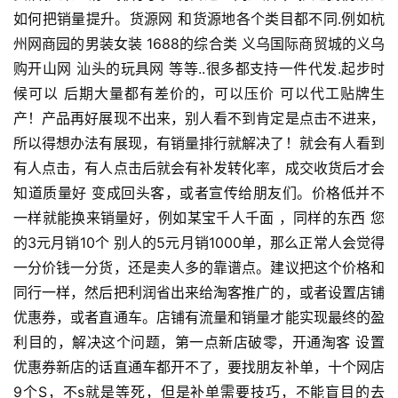
如何把销量提升。货源网 和货源地各个类目都不同.例如杭
州网商园的男装女装 1688的综合类 义乌国际商贸城的义乌
购开山网 汕头的玩具网 等等..很多都支持一件代发.起步时
候可以 后期大量都有差价的，可以压价 可以代工贴牌生
产！产品再好展现不出来，别人看不到肯定是点击不进来，
所以得想办法有展现，有销量排行就解决了！就会有人看到
有人点击，有人点击后就会有补发转化率，成交收货后才会
知道质量好 变成回头客，或者宣传给朋友们。价格低并不
一样就能换来销量好，例如某宝千人千面 ，同样的东西 您
的3元月销10个 别人的5元月销1000单，那么正常人会觉得
一分价钱一分货，还是卖人多的靠谱点。建议把这个价格和
同行一样，然后把利润省出来给淘客推广的，或者设置店铺
优惠券，或者直通车。店铺有流量和销量才能实现最终的盈
利目的，解决这个问题，第一点新店破零，开通淘客 设置
优惠券新店的话直通车都开不了，要找朋友补单，十个网店
9个S，不s就是等死，但是补单需要技巧，不能盲目的去