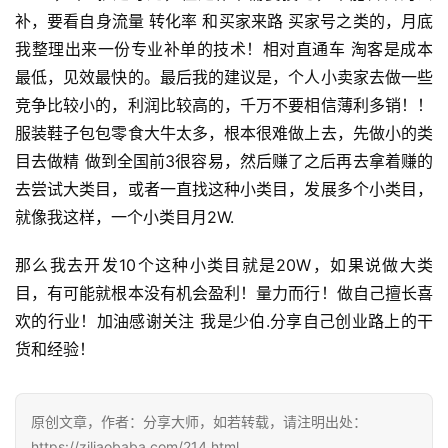
补，要看自身流量 转化率 和买家来路 买家号之类的，月底
我整理出来一份专业补单的技术！相对直通车 淘客是成本
最低，见效最快的。最后我的建议是，个人小卖家去做一些
竞争比较小的，利润比较高的，千万不要相信薄利多销！！
服装鞋子包包零食大牛太多，根本很难做上去，先做小的类
目去做精 做到全国前3很容易，然后赚了之后再去拿着赚的
去尝试大类目，或者一直找这种小类目，发展多个小类目，
就像我这样，一个小类目月2W.
那么我去开发10个这种小类目就是20W，如果说做大类
目，有可能就根本没有机会盈利！量力而行！做自己擅长喜
欢的行业！加油感谢关注 我是少伯.分享自己创业路上的干
货和经验！
原创文章，作者：分享大师，如若转载，请注明出处：
https://ziliaobaba.com/214.html